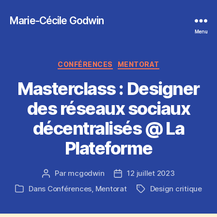
Marie-Cécile Godwin
Menu
Catégories
CONFÉRENCES
MENTORAT
Masterclass : Designer
des réseaux sociaux
décentralisés @ La
Plateforme
Par
mcgodwin
12 juillet 2023
Auteur
Date
de
de
Dans
Conférences
,
Mentorat
Design critique
Étiquettes
Catégories
l’article
l’article