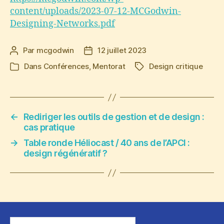
content/uploads/2023-07-12-MCGodwin-
Designing-Networks.pdf
Par
mcgodwin
12 juillet 2023
Auteur
Date
de
de
Dans
Conférences
,
Mentorat
Design critique
Étiquettes
Catégories
l’article
l’article
←
Rediriger les outils de gestion et de design :
cas pratique
→
Table ronde Héliocast / 40 ans de l’APCI :
design régénératif ?
Rechercher :