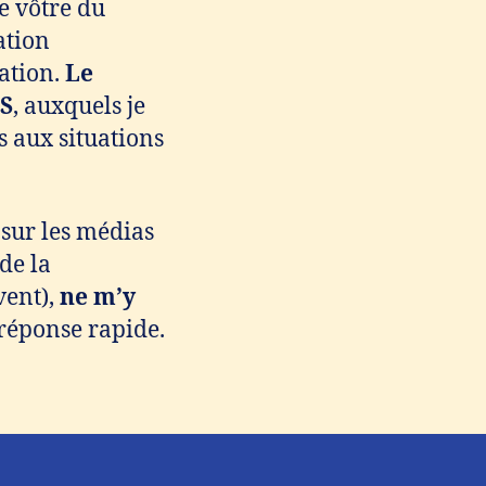
e vôtre du
ation
ation.
Le
S
, auxquels je
s aux situations
 sur les médias
de la
vent),
ne m’y
réponse rapide.