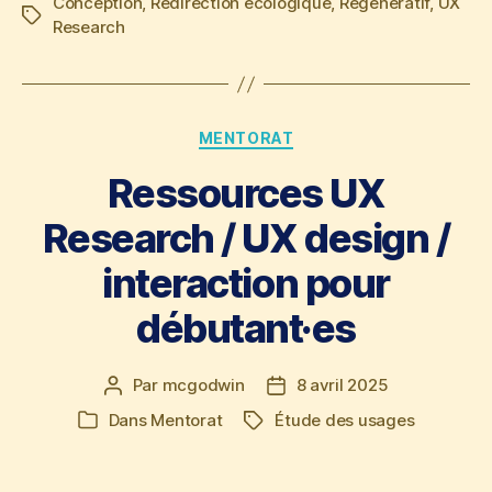
Conception
,
Redirection écologique
,
Régénératif
,
UX
Étiquettes
Research
Catégories
MENTORAT
Ressources UX
Research / UX design /
interaction pour
débutant·es
Par
mcgodwin
8 avril 2025
Auteur
Date
de
de
Dans
Mentorat
Étude des usages
Étiquettes
Catégories
l’article
l’article