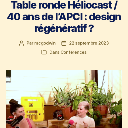
Table ronde Héliocast /
40 ans de l’APCI : design
régénératif ?
Par
mcgodwin
22 septembre 2023
Auteur
Date
de
de
Dans
Conférences
Catégories
l’article
l’article