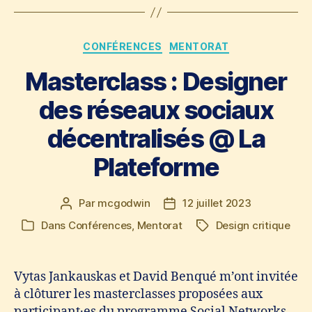
Catégories
CONFÉRENCES
MENTORAT
Masterclass : Designer
des réseaux sociaux
décentralisés @ La
Plateforme
Par
mcgodwin
12 juillet 2023
Auteur
Date
de
de
Dans
Conférences
,
Mentorat
Design critique
Étiquettes
Catégories
l’article
l’article
Vytas Jankauskas et David Benqué m’ont invitée
à clôturer les masterclasses proposées aux
participant·es du programme Social Networks