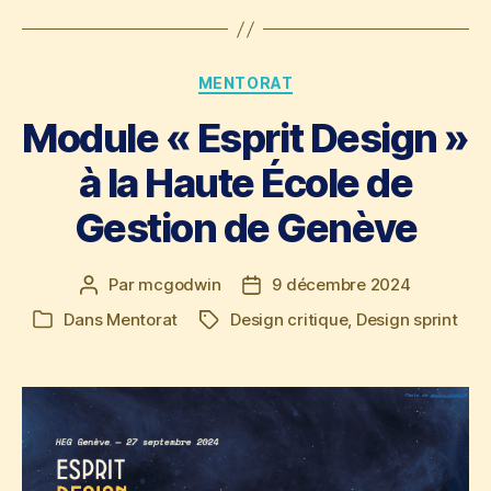
Catégories
MENTORAT
Module « Esprit Design »
à la Haute École de
Gestion de Genève
Par
mcgodwin
9 décembre 2024
Auteur
Date
de
de
Dans
Mentorat
Design critique
,
Design sprint
Étiquettes
Catégories
l’article
l’article