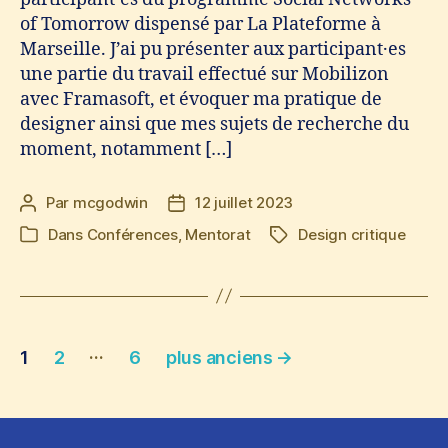
of Tomorrow dispensé par La Plateforme à
Marseille. J’ai pu présenter aux participant·es
une partie du travail effectué sur Mobilizon
avec Framasoft, et évoquer ma pratique de
designer ainsi que mes sujets de recherche du
moment, notamment […]
Par
mcgodwin
12 juillet 2023
Auteur
Date
de
de
Dans
Conférences
,
Mentorat
Design critique
Étiquettes
Catégories
l’article
l’article
Pagination
…
1
2
6
plus anciens
→
des
publications