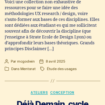
Voici une collection non exhaustive de
ressources pour se faire une idée des
méthodologies UX research / design, voire
s’auto-former aux bases de ces disciplines. Elles
sont dédiées aux étudiant·es qui me sollicitent
souvent afin de découvrir la discipline (que
j’enseigne à Strate Ecole de Design Lyon) ou
d’approfondir leurs bases théoriques. Grands
principes Disclaimer […]
Par
mcgodwin
8 avril 2025
Auteur
Date
de
de
Dans
Mentorat
Étude des usages
Étiquettes
Catégories
l’article
l’article
Catégories
ATELIERS
CONCEPTION
Déjà Demain, cycle