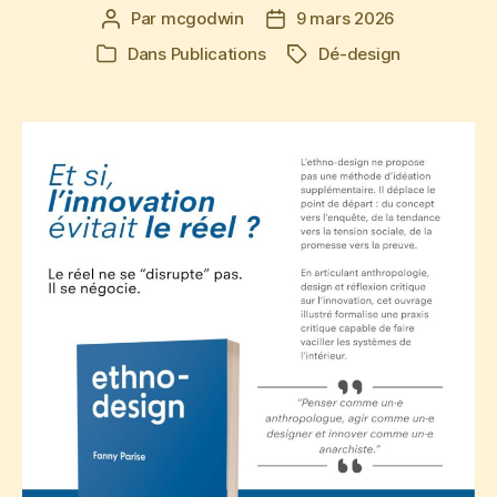
Par
mcgodwin
9 mars 2026
Auteur
Date
de
de
Dans
Publications
Dé-design
Étiquettes
Catégories
l’article
l’article