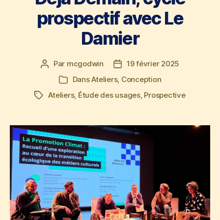
prospectif avec Le
Damier
Par
mcgodwin
19 février 2025
Auteur
Date
de
de
Dans
Ateliers
,
Conception
Catégories
l’article
l’article
Ateliers
,
Étude des usages
,
Prospective
Étiquettes