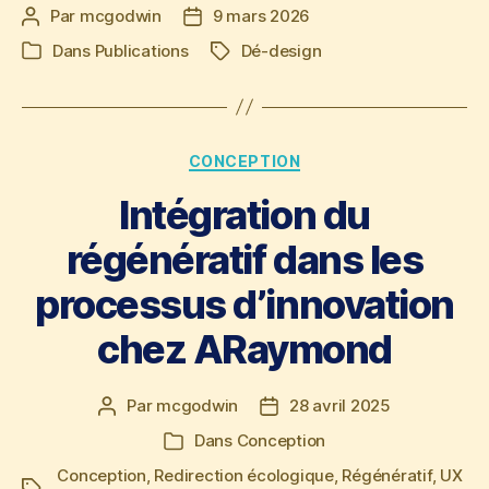
Par
mcgodwin
9 mars 2026
Auteur
Date
de
de
Dans
Publications
Dé-design
Étiquettes
Catégories
l’article
l’article
Catégories
CONCEPTION
Intégration du
régénératif dans les
processus d’innovation
chez ARaymond
Par
mcgodwin
28 avril 2025
Auteur
Date
de
de
Dans
Conception
Catégories
l’article
l’article
Conception
,
Redirection écologique
,
Régénératif
,
UX
Étiquettes