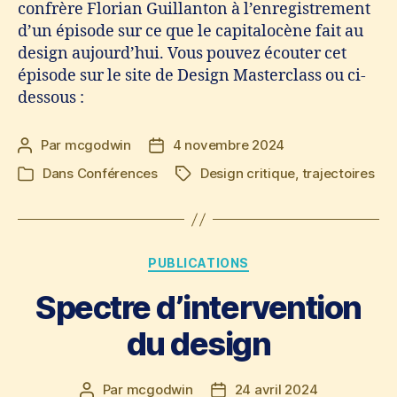
confrère Florian Guillanton à l’enregistrement
d’un épisode sur ce que le capitalocène fait au
design aujourd’hui. Vous pouvez écouter cet
épisode sur le site de Design Masterclass ou ci-
dessous :
Par
mcgodwin
4 novembre 2024
Auteur
Date
de
de
Dans
Conférences
Design critique
,
trajectoires
Étiquettes
Catégories
l’article
l’article
Catégories
PUBLICATIONS
Spectre d’intervention
du design
Par
mcgodwin
24 avril 2024
Auteur
Date