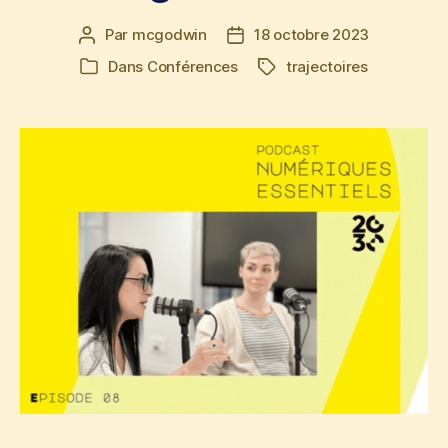
Par
mcgodwin
18 octobre 2023
Auteur
Date
de
de
Dans
Conférences
trajectoires
Étiquettes
Catégories
l’article
l’article