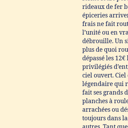
rideaux de fer b
épiceries arrive
frais ne fait rou
l’unité ou en vr
débrouille. Un s
plus de quoi rou
dépassé les 12€ 
privilégiés d’en
ciel ouvert. Cie
légendaire qui 
fait ses grands 
planches à roulet
arrachées ou dé
toujours dans la
autres. Tant que