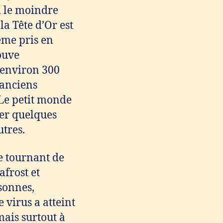
i le moindre
la Tête d’Or est
ême pris en
ouve
r environ 300
 anciens
 Le petit monde
ier quelques
utres.
e tournant de
afrost et
sonnes,
 virus a atteint
mais surtout à