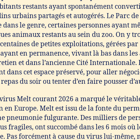
abitants restants ayant spontanément convert
dins urbains partagés et autogérés. Le Parc de 
e dans le genre, certaines personnes ayant m
ques animaux restants au sein du zoo. On y tr
entaines de petites exploitations, gérées pa
layant en permanence, vivant là bas dans les
etien et dans l’ancienne Cité Internationale.
nt dans cet espace préservé, pour aller négoc
repas du soir ou tenter d’en faire pousser d’a
 virus Melt courant 2026 a marqué le véritabl
on en Europe. Melt est issu de la fonte du perm
ne pneumonie fulgurante. Des milliers de per
us fragiles, ont succombé dans les 6 mois où le
e. Pas forcément à cause du virus lui-même, 