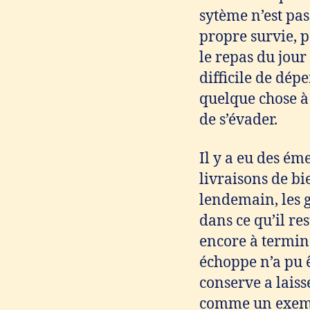
sytème n’est pas
propre survie, 
le repas du jour
difficile de dép
quelque chose à r
de s’évader.
Il y a eu des ém
livraisons de b
lendemain, les g
dans ce qu’il re
encore à termin
échoppe n’a pu ê
conserve a laiss
comme un exempl