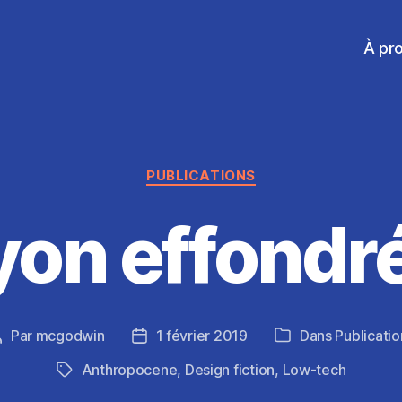
À pr
Catégories
PUBLICATIONS
yon effondr
Par
mcgodwin
1 février 2019
Dans
Publicatio
Auteur
Date
Catégories
de
de
Anthropocene
,
Design fiction
,
Low-tech
Étiquettes
’article
l’article