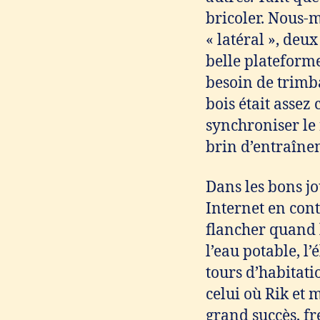
bricoler. Nous-
« latéral », deux
belle plateforme
besoin de trimba
bois était assez 
synchroniser le
brin d’entraîne
Dans les bons jo
Internet en con
flancher quand l
l’eau potable, l
tours d’habitati
celui où Rik et 
grand succès, fr