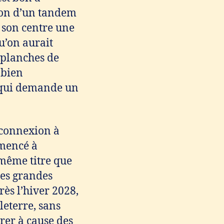
ion d’un tandem
n son centre une
u’on aurait
s planches de
 bien
e qui demande un
 connexion à
mmencé à
 même titre que
 des grandes
rès l’hiver 2028,
leterre, sans
trer à cause des