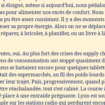
 si éloigné, même si aujourd’hui, nous pédal
pas pour alimenter nos excès de confort. Nou
 a pu être assez consistant. Il y a des moments
enser sa propre énergie. Alors on ne se déplac
éparer, à bricoler, à planifier, ou un livre à l
eutes, oui. Au plus fort des crises des supply c
iens de consommation ont stoppé quasiment d
ens se battaient encore pour quelques tablett
stait des supermarchés, au fil des poids-lourds
er leur trajet. Puis, progressivement, quand 
tre réachalandée, tout s’est calmé. La course à
é place à une entraide prégnante. Lyon est so
e sur les stations radio qui perdurent encor