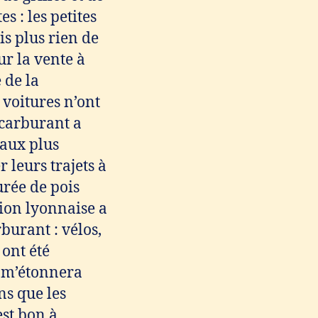
s : les petites
is plus rien de
sur la vente à
 de la
 voitures n’ont
 carburant a
 aux plus
 leurs trajets à
urée de pois
ion lyonnaise a
burant : vélos,
 ont été
s m’étonnera
ns que les
est bon à