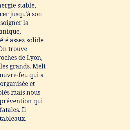
ergie stable,
cer jusqu’à son
 soigner la
tanique,
été assez solide
 On trouve
roches de Lyon,
 les grands. Melt
couvre-feu qui a
organisée et
solés mais nous
prévention qui
atales. Il
 tableaux.