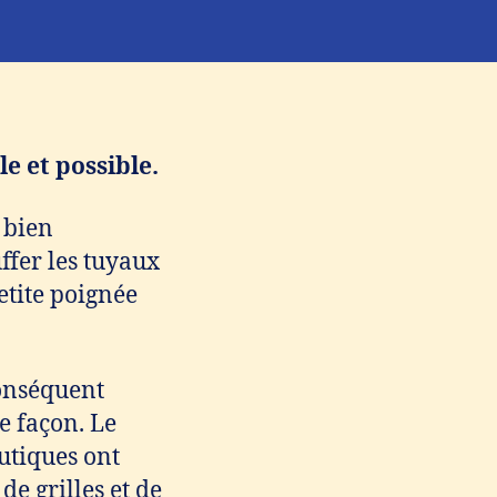
e et possible.
a bien
ffer les tuyaux
petite poignée
conséquent
te façon. Le
utiques ont
de grilles et de