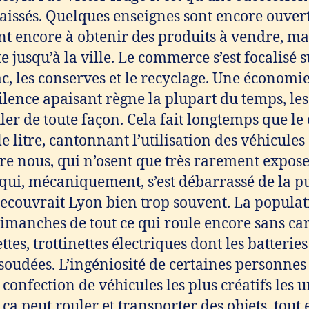
aissés. Quelques enseignes sont encore ouverte
nt encore à obtenir des produits à vendre, ma
te jusqu’à la ville. Le commerce s’est focalisé 
ac, les conserves et le recyclage. Une économie
ilence apaisant règne la plupart du temps, les
ler de toute façon. Cela fait longtemps que le
le litre, cantonnant l’utilisation des véhicules
tre nous, qui n’osent que très rarement exposer
l qui, mécaniquement, s’est débarrassé de la p
recouvrait Lyon bien trop souvent. La populat
dimanches de tout ce qui roule encore sans car
tes, trottinettes électriques dont les batteries
soudées. L’ingéniosité de certaines personne
 confection de véhicules les plus créatifs les u
 ça peut rouler et transporter des objets, tout 