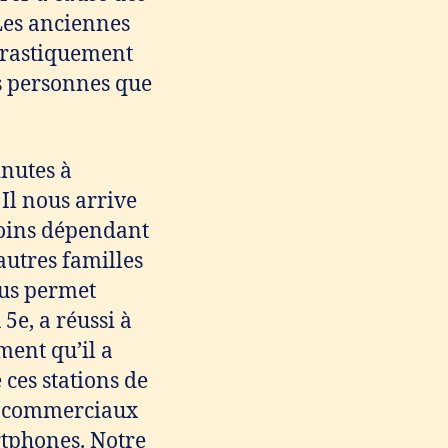
Les anciennes
 drastiquement
es personnes que
inutes à
 Il nous arrive
moins dépendant
autres familles
ous permet
5e, a réussi à
ment qu’il a
 ces stations de
es commerciaux
rtphones. Notre