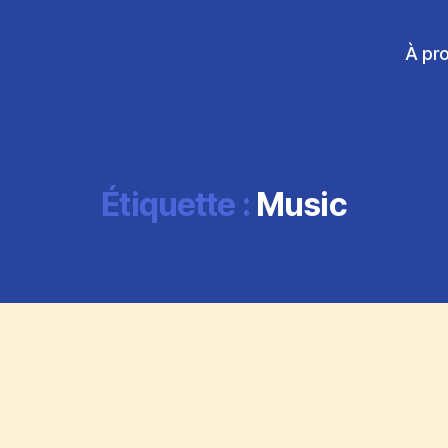
À pr
Étiquette :
Music