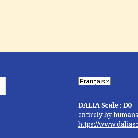
Choisir
une
langue
DALIA Scale : D0
—
entirely by humans.
https://www.daliasc