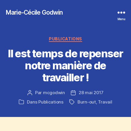
Marie-Cécile Godwin
Menu
Catégories
PUBLICATIONS
Il est temps de repenser
notre manière de
travailler !
Par
mcgodwin
28 mai 2017
Auteur
Date
de
de
Dans
Publications
Burn-out
,
Travail
Étiquettes
Catégories
l’article
l’article