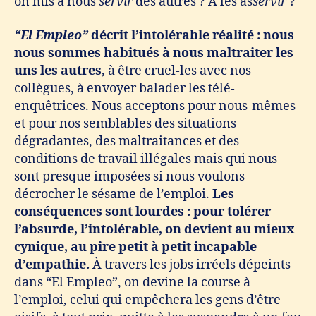
on mis à nous
servir
des autres ? À les as
servir
?
“El Empleo”
décrit l’intolérable réalité : nous
nous sommes habitués à nous maltraiter les
uns les autres,
à être cruel-les avec nos
collègues, à envoyer balader les télé-
enquêtrices. Nous acceptons pour nous-mêmes
et pour nos semblables des situations
dégradantes, des maltraitances et des
conditions de travail illégales mais qui nous
sont presque imposées si nous voulons
décrocher le sésame de l’emploi.
Les
conséquences sont lourdes : pour tolérer
l’absurde, l’intolérable, on devient au mieux
cynique, au pire petit à petit incapable
d’empathie.
À travers les jobs irréels dépeints
dans “El Empleo”, on devine la course à
l’emploi, celui qui empêchera les gens d’être