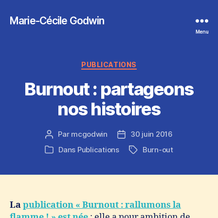
Marie-Cécile Godwin
Menu
Catégories
PUBLICATIONS
Burnout : partageons
nos histoires
Par
mcgodwin
30 juin 2016
Auteur
Date
de
de
Dans
Publications
Burn-out
Étiquettes
Catégories
l’article
l’article
La
publication « Burnout : rallumons la
flamme ! » est née
: elle a pour ambition de