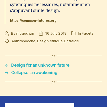
sytémiques nécessaires, notamment en
s’appuyant sur le design.
https://common-futures.org
By
mcgodwin
16 July 2018
In
Facets
Post
Post
Categories
author
date
Anthropocene
,
Design éthique
,
Entraide
Tags
←
Design for an unknown future
→
Collapse: an awakening
Search