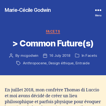
Marie-Cécile Godwin
Menu
Categories
FACETS
> Common Future(s)
By
mcgodwin
16 July 2018
In
Facets
Post
Post
Categories
author
date
Anthropocene
,
Design éthique
,
Entraide
Tags
En juillet 2018, mon confrère Thomas di Luccio
et moi avons décidé de créer un lieu
philosophique et parfois physique pour évoquer